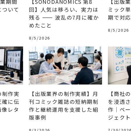
季休業期間
【SONODANOMICS 第8
【出版
について
回】人気は移ろい、実力は
ミック
残る ―― 波乱の7月に確か
期で対
めたこと
8/5/2026
8/5/2026
の制作実
【出版業界の制作実績】月
【商社の
正確に伝
刊コミック雑誌の短納期制
を浸透
画像レタ
作と継続運用を支援した組
作｜ペ
版事例
ジェク
8/3/2026
7/30/202