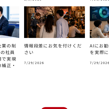
企業の制
情報段差にお気を付けくだ
AIにお
分の社員
さい
を実際に
期で実現
7/29/2026
7/29/202
像補正・