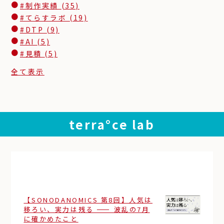
#制作実績
(35)
#てらすラボ
(19)
#DTP
(9)
#AI
(5)
#見積
(5)
全て表示
terra°ce lab
【SONODANOMICS 第8回】人気は
移ろい、実力は残る ―― 波乱の7月
に確かめたこと