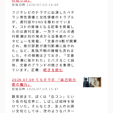
の在り方」
投稿日時
2026/07/20 16:00
フジテレビのドラマに出演したベテ
ラン男性俳優と女性俳優のトラブル
が、週刊誌やSNSを賑わせていま
す。コトの発端となる記事を掲載し
たのは週刊文春、一方ライバルの週
刊新潮は別の視点から当事者のイン
タビューを掲載。「文春の6割が廃棄
され、発行部数が週刊新潮に抜かれ
た」など、真偽不明の情報も流れま
した。その根拠はさておき、「文春
が新潮に抜かれた」とバズること自
体、文春のブランドの強さを象徴し
ています。正義...
続きを読む
2026.07.09 てらすラボ 「自己効力
感の魔力」
投稿日時
2026/07/20 15:47
数年前まで、ぼくは「合コン」とい
う名の社交界に、しばしば招待を受
けていた。そんなとき、友人のお誘
い文句としては、次のようなパター