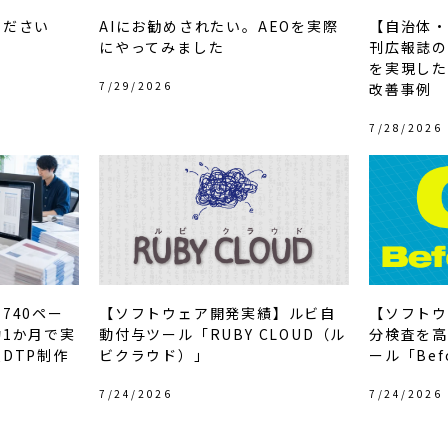
ください
AIにお勧めされたい。AEOを実際
【自治体・
にやってみました
刊広報誌の
を実現したD
7/29/2026
改善事例
7/28/2026
740ペー
【ソフトウェア開発実績】ルビ自
【ソフトウ
1か月で実
動付与ツール「RUBY CLOUD（ル
分検査を高
DTP制作
ビクラウド）」
ール「Befo
7/24/2026
7/24/2026