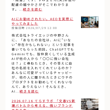
配慮の細やかさがそこでわかりま
す。...
続きを読む
AIにお勧めされたい。AEOを実際に
やってみました
投稿日時
2026/07/29 12:00
株式会社トライエッジの中野さん
に、「あなたの会社は、AIに“いな
い”存在かもしれない」という記事を
書いてもらった前回。ChatGPTでも
Geminiでも、皆仲良くしている生成
AIが他の人から「〇〇に強い会社
は？」と尋ねたとき、その答えに自
社の名前を入れてくれているのか？
あんなに可愛がっているチャッピー
が、他の人に聞かれたときにウチの
プロダクトをお勧めしてくれないな
んて、ありえない！そんなとき、
AI...
続きを読む
2026.07.16 てらすラボ 「文春VS新
潮バトルから考える、強いブランド