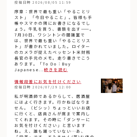
投稿日時
2026/08/05 11:59
序章：世界で最も重い「やることリ
スト」 「今日やること」。皆様も手
帳やスマホの隅にお書きになるでし
ょう。牛乳を買う、書類を出す――。
7月30日、ワシントンの閣議室で
は、世界で最も重い「やることリス
ト」が書かれていました。ロイター
のカメラが捉えたベッセント米財務
長官の手元のメモ。走り書きでこう
あります。「To Do：Buy
Japanese...
続きを読む
情報段差にお気を付けください
投稿日時
2026/07/29 12:00
私が唎酒師であるからして、居酒屋
にはよく行きます。行かねばなりま
せん。（ビシッ）ちょっといいお店
に行くと、店員さんが席まで案内し
てくれます。その時に「ダンサーに
お気を付けください」と言います
ね。え、誰も踊っていない…あ、
「段差」です、すみません(笑)お店の