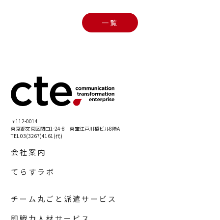
一覧
〒112-0014
東京都文京区関口1-24-8 東宝江戸川橋ビル8階A
TEL 03(3267)4161(代)
会社案内
てらすラボ
チーム丸ごと派遣サービス
即戦力人材サービス