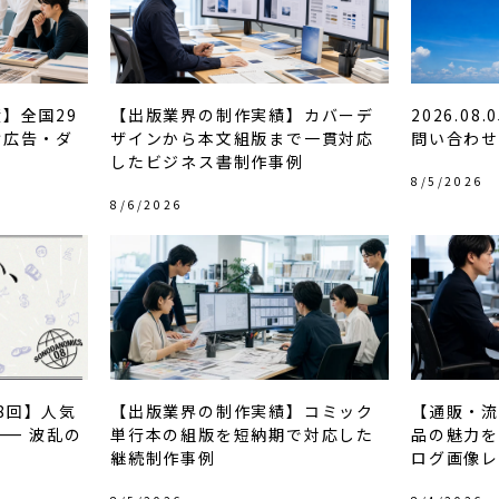
】全国29
【出版業界の制作実績】カバーデ
2026.0
け広告・ダ
ザインから本文組版まで一貫対応
問い合わ
例
したビジネス書制作事例
8/5/2026
8/6/2026
第8回】人気
【出版業界の制作実績】コミック
【通販・流
―― 波乱の
単行本の組版を短納期で対応した
品の魅力
継続制作事例
ログ画像