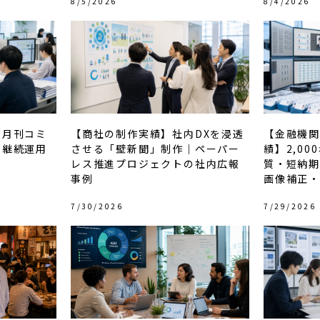
8/5/2026
8/4/2026
】月刊コミ
【商社の制作実績】社内DXを浸透
【金融機
と継続運用
させる「壁新聞」制作｜ペーパー
績】2,0
レス推進プロジェクトの社内広報
質・短納期
事例
画像補正
7/30/2026
7/29/2026