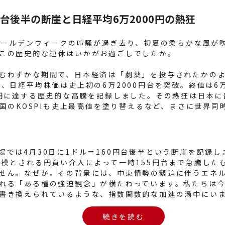
円台後半の断崖と日経平均6万2000円の熱狂
。ゴールデンウィークの喧騒が過ぎ去り、初夏の柔らかな風が
この歴史的な連休はいかがお過ごしでしたか。
むわずかな期間で、日本経済は「劇薬」を投与されたかの
日、日経平均株価は史上初の6万2000円台を突破。終値は6万
0円に達する歴史的な高騰を記録しました。その熱狂は日本
や韓国のKOSPIも史上最高値を塗り替えるなど、まさに世界
場では4月30日に1ドル＝160円台後半という断崖を記録
規模とされる円買い介入によって一時155円台まで急騰した
せん。なぜか。その背景には、中東情勢の緊迫に伴うエネ
れる「ある種の強迫観念」が横たわっています。私たちは
書き換えられているような、指数関数的な加速の渦中にい
続きを読む