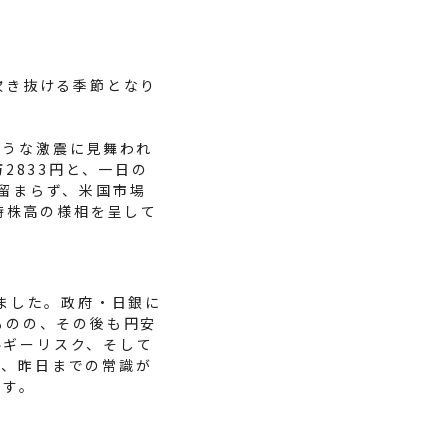
吹き抜ける季節となり
ような激震に見舞われ
2833円と、一日の
に留まらず、米国市場
同時株高の様相を呈して
しました。政府・日銀に
ものの、その後も円安
ルギーリスク、そして
今、昨日までの常識が
ます。