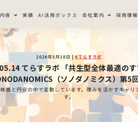
内容
実績
AI活用ボックス
会社案内
採用情
2026年5月18日 |
#てらすラボ
6.05.14 てらすラボ 「共生型全体最適
ONODANOMICS（ソノダノミクス）第5
な株高と円安の中で変動しています。強みを活かすキャリ
す。