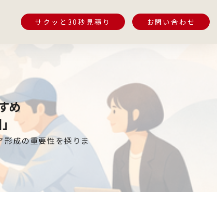
サクッと30秒見積り
お問い合わせ
報
のすすめ
回」
ア形成の重要性を探りま