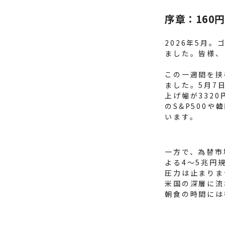
序章：160
2026年5月
ました。皆様、
この一週間を挟
ました。5月7
上げ幅が332
のS&P500
います。
一方で、為替市
よる4〜5兆円
圧力は止まりま
米国の深層に流
朝食の時間には