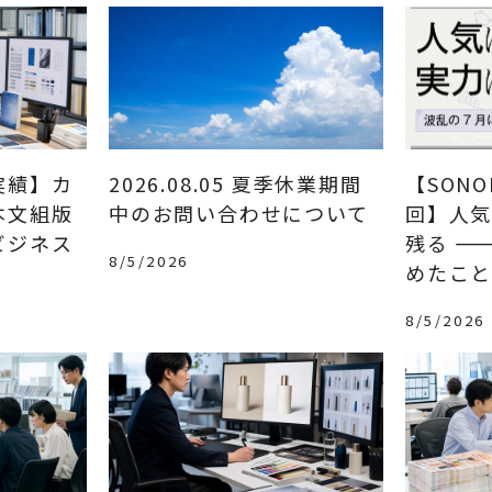
実績】カ
2026.08.05 夏季休業期間
【SONO
本文組版
中のお問い合わせについて
回】人
ビジネス
残る ―
8/5/2026
めたこ
8/5/2026