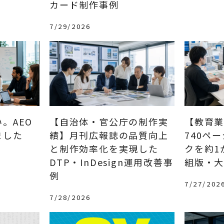
カード制作事例
7/29/2026
。AEO
【自治体・官公庁の制作実
【教育
ました
績】月刊広報誌の品質向上
740ペ
と制作効率化を実現した
クを約1
DTP・InDesign運用改善事
組版・大
例
7/27/202
7/28/2026