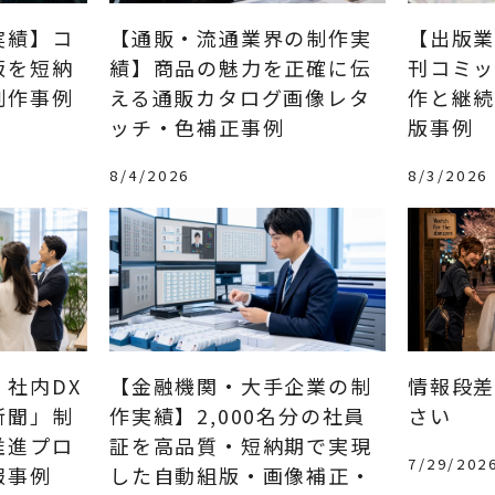
実績】コ
【通販・流通業界の制作実
【出版
版を短納
績】商品の魅力を正確に伝
刊コミ
制作事例
える通販カタログ画像レタ
作と継
ッチ・色補正事例
版事例
8/4/2026
8/3/2026
社内DX
【金融機関・大手企業の制
情報段
新聞」制
作実績】2,000名分の社員
さい
推進プロ
証を高品質・短納期で実現
7/29/202
報事例
した自動組版・画像補正・