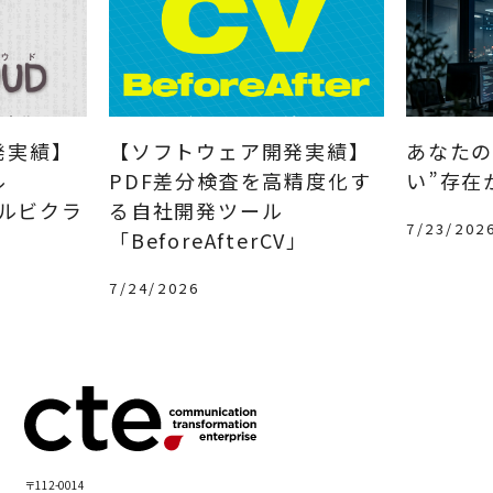
発実績】
【ソフトウェア開発実績】
あなたの
ル
PDF差分検査を高精度化す
い”存在
（ルビクラ
る自社開発ツール
7/23/202
「BeforeAfterCV」
7/24/2026
〒112-0014